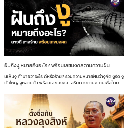
ฝันถึงงู หมายถึงอะไร? พร้อมเลขมงคลตามความฝัน
นเห็นงู ทำนายว่าอะไร ดีหรือร้าย? รวมความหมายฝันว่างูกัด งูรัด งู
ตัวใหญ่ งูหลายตัว พร้อมเลขมงคล เสริมดวงตามความเชื่อไทย