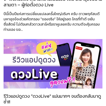
สามตา – ผู้ก่อตั้งดวง Live
ปีนี้เป็นปีแห่งการเปลี่ยนแปลงครั้งใหญ่จริงๆ ครับ ดาวพฤหัสบดี
มหาอุจจ์จะช่วยคัดกรอง "ของจริง" ให้อยู่รอด ใครที่ทำดี ขยัน
ซื่อสัตย์ ไม่ต้องกลัวดาวเสาร์หรือราหูเลยครับ ความดีจะคุ้มครอง
ท่านเอง ขอ...
รีวิวแอปดูดวง "ดวงLive" แม่นมากๆ จนต้องกลับมาดู
ซ้ำ!!