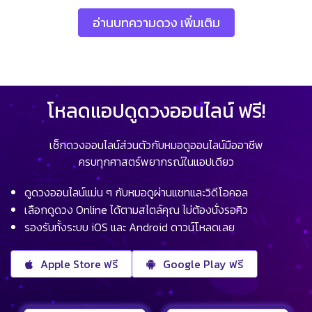
อ่านบทความดวง เพิ่มเติม
โหลดแอปดูดวงออนไลน์ ฟรี!
เช็กดวงออนไลน์ส่วนตัวกับหมอดูออนไลน์มืออาชีพ
ครบทุกศาสตร์พยากรณ์ในแอปเดียว
ดูดวงออนไลน์แม่น ๆ กับหมอดูผ่านแชทและวิดีโอคอล
เลือกดูดวง Online ได้ตามสไตล์คุณ ไม่ต้องนั่งรอคิว
รองรับทั้งระบบ iOS และ Android ดาวน์โหลดเลย
Apple Store ฟรี
Google Play ฟรี