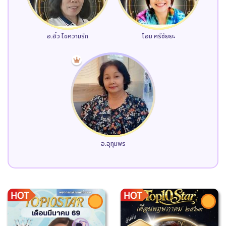
อ.อิ๋ว ไขความรัก
โอม ศรีชัยยะ
อ.อุทุมพร