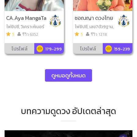
CA.Aya MangaTa
ซอณญา ดวงไทย
rot
พม่า
ไพ่ยิปซี, วิเคราะห์เบอร์
ไพ่ยิปซี, เลข7ตัว9ฐาน,
มือถือ, ไพ่ออราเคิล, ไพ่
วิเคราะห์เบอร์มือถือ, ม
5
รีวิว 6352
5
รีวิว 1218
ป๊อก, ไพ่เลอนอร์มองด
หาทักษา, ไพ่ออราเคิล,
์, ศาสตร์เสี่ยงทาย, ไ
ไพ่โหราศาสตร์, โหราศ
โปรไฟล์
โปรไฟล์
179-299
159-239
พ่โชคดีมีสุข, ดูเลขมงค
าสตร์พม่า, ทักษามหายุ
ล, ไพ่นาคราช, ไพ่ความ
คศาสตร์, ดูเลขมงคล,
รัก, ไพ่กรีก, ไพ่ตรีโลกา,
ไพ่ความรัก, ยามพราย
ไพ่วจนะ​สุภาษิต​ , ไพ่ญา
กระซิบ, โหรทายหนู, กร
ดูหมอดูทั้งหมด
ณ ณ โลก, ไพ่กาลีมหาม
าฟชีวิต
ายา, ไพ่ขลัง, ไพ่เรือนคุ
ณหลวง, ไพ่จุติ
บทความดูดวง อัปเดตล่าสุด