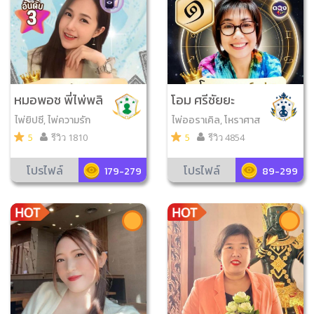
หมอพอช พี่ไพ่พลิ
โอม ศรีชัยยะ
กเกม
ไพ่ยิปซี, ไพ่ความรัก
ไพ่ออราเคิล, โหราศาส
ตร์พม่า, ไพ่ความรัก, ไพ่
5
รีวิว 1810
5
รีวิว 4854
ญาณ ณ โลก
โปรไฟล์
โปรไฟล์
179-279
89-299