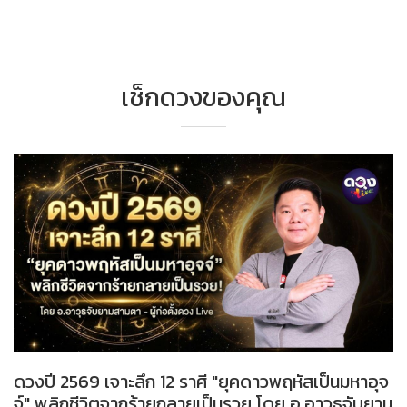
เช็กดวงของคุณ
ดวงปี 2569 เจาะลึก 12 ราศี "ยุคดาวพฤหัสเป็นมหาอุจ
จ์" พลิกชีวิตจากร้ายกลายเป็นรวย โดย อ.อาวุธจับยาม