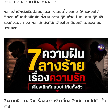
หวยแห่ส่องก่อนวันออกสลาก
หลายสำนักดังเริ่มปล่อยแนวทางเลขเด็ดออกมาให้คอหวยได้
ติดตามกันอย่างคึกคัก ทั้งเลขจากปฏิทินคำชะโนด เลขปฏิทินจีน
รวมถึงแนวทางจากสำนักดังที่นักเสี่ยงโชคนิยมเข้าไปส่องก่อน
หวยออก
7 ความฝันลางร้ายเรื่องความรัก เสี่ยงเลิกกันแบบไม่ทันตั้ง
ตัว!