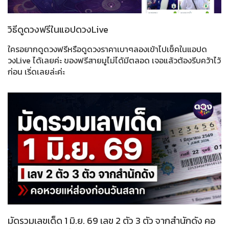
วิธีดูดวงฟรีในแอปดวงLive
ใครอยากดูดวงฟรีหรือดูดวงราคาเบาๆลองเข้าไปเช็คในแอปด
วงLive ได้เลยค่ะ ของฟรีสายมูไม่ได้มีตลอด เจอแล้วต้องรีบคว้าไว้
ก่อน เริ่ดเลยล่ะค่ะ
มัดรวมเลขเด็ด 1 มิ.ย. 69 เลข 2 ตัว 3 ตัว จากสำนักดัง คอ