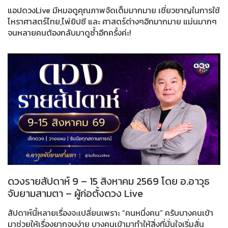
แอปดวงLive มีหมอดูคุณภาพจัดเต็มมากมาย เชี่ยวชาญในการใช้
โหราศาสตร์ไทย,ไพ่ยิปซี และ ศาสตร์ต่างๆอีกมากมาย แม่นมากๆ
จนหลายคนต้องกลับมาดูซ้ำอีกครั้งค่ะ!
ดวงรายสัปดาห์ 9 – 15 สิงหาคม 2569 โดย อ.อาวุธ
จับยามสามตา – ผู้ก่อตั้งดวง Live
สัปดาห์นี้หลายเรื่องจะเปลี่ยนเพราะ “คนหนึ่งคน” ครับบางคนเข้า
มาช่วยให้เรื่องยากจบง่าย บางคนเข้ามาทำให้สิ่งที่มั่นใจเริ่มสั่น