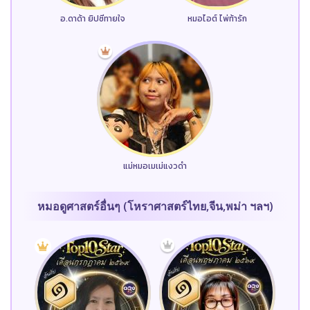
อ.ดาด้า ยิปซีทายใจ
หมอไอต์ ไพ่ท้ารัก
แม่หมอเมเม่แงวดำ
หมอดูศาสตร์อื่นๆ (โหราศาสตร์ไทย,จีน,พม่า ฯลฯ)