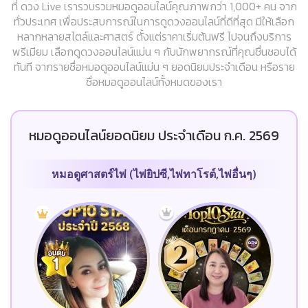
ที่ ดวง Live เรารวบรวมหมอดูออนไลน์คุณภาพกว่า 1,000+ คน จาก
ทั่วประเทศ เพื่อประสบการณ์ในการดูดวงออนไลน์ที่ดีที่สุด มีให้เลือก
หลากหลายสไตล์และศาสตร์ ตั้งแต่ราคาเริ่มต้นฟรี ไปจนถึงบริการ
พรีเมียม เลือกดูดวงออนไลน์แม่น ๆ กับนักพยากรณ์ที่คุณชื่นชอบได้
ทันที จากรายชื่อหมอดูออนไลน์แม่น ๆ ยอดนิยมประจำเดือน หรือราย
ชื่อหมอดูออนไลน์ทั้งหมดของเรา
หมอดูออนไลน์ยอดนิยม ประจำเดือน ก.ค. 2569
หมอดูศาสตร์ไพ่ (ไพ่ยิปซี,ไพ่ทาโรต์,ไพ่อื่นๆ)