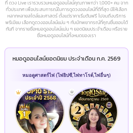
ที่ ดวง Live เรารวบรวมหมอดูออนไลน์คุณภาพกว่า 1,000+ คน จาก
ทั่วประเทศ เพื่อประสบการณ์ในการดูดวงออนไลน์ที่ดีที่สุด มีให้เลือก
หลากหลายสไตล์และศาสตร์ ตั้งแต่ราคาเริ่มต้นฟรี ไปจนถึงบริการ
พรีเมียม เลือกดูดวงออนไลน์แม่น ๆ กับนักพยากรณ์ที่คุณชื่นชอบได้
ทันที จากรายชื่อหมอดูออนไลน์แม่น ๆ ยอดนิยมประจำเดือน หรือราย
ชื่อหมอดูออนไลน์ทั้งหมดของเรา
หมอดูออนไลน์ยอดนิยม ประจำเดือน ก.ค. 2569
หมอดูศาสตร์ไพ่ (ไพ่ยิปซี,ไพ่ทาโรต์,ไพ่อื่นๆ)