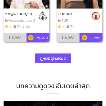
กาญพรหมญาณ
หมอออย
ไพ่พรหมญาณ, เลข7ตั
ไพ่ยิปซี
ว4ฐาน
5
รีวิว 5456
5
รีวิว 1
โปรไฟล์
โปรไฟล์
129-279
39-299
ดูหมอดูทั้งหมด
บทความดูดวง อัปเดตล่าสุด