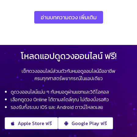
อ่านบทความดวง เพิ่มเติม
โหลดแอปดูดวงออนไลน์ ฟรี!
เช็กดวงออนไลน์ส่วนตัวกับหมอดูออนไลน์มืออาชีพ
ครบทุกศาสตร์พยากรณ์ในแอปเดียว
ดูดวงออนไลน์แม่น ๆ กับหมอดูผ่านแชทและวิดีโอคอล
เลือกดูดวง Online ได้ตามสไตล์คุณ ไม่ต้องนั่งรอคิว
รองรับทั้งระบบ iOS และ Android ดาวน์โหลดเลย
Apple Store ฟรี
Google Play ฟรี