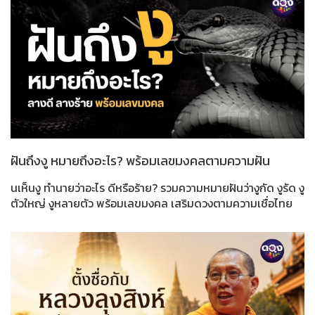
ฝันถึงงู หมายถึงอะไร? พร้อมเลขมงคลตามความฝัน
นเห็นงู ทำนายว่าอะไร ดีหรือร้าย? รวมความหมายฝันว่างูกัด งูรัด งู
ตัวใหญ่ งูหลายตัว พร้อมเลขมงคล เสริมดวงตามความเชื่อไทย