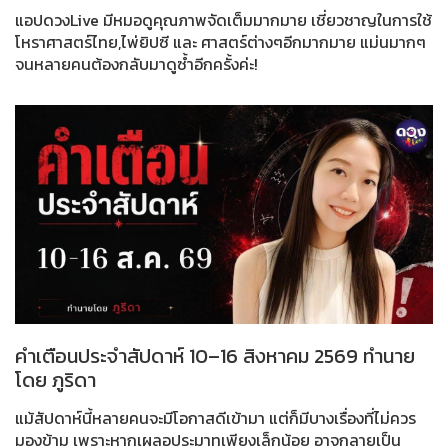
แอปดวงLive มีหมอดูคุณภาพจัดเต็มมากมาย เชี่ยวชาญในการใช้
โหราศาสตร์ไทย,ไพ่ยิปซี และ ศาสตร์ต่างๆอีกมากมาย แม่นมากๆ
จนหลายคนต้องกลับมาดูซ้ำอีกครั้งค่ะ!
คำเตือนประจำสัปดาห์ 10–16 สิงหาคม 2569 ทำนาย
โดย ภูริดา
แม้สัปดาห์นี้หลายคนจะมีโอกาสดีเข้ามา แต่ก็มีบางเรื่องที่ไม่ควร
มองข้าม เพราะหากเผลอประมาทเพียงเล็กน้อย อาจกลายเป็น