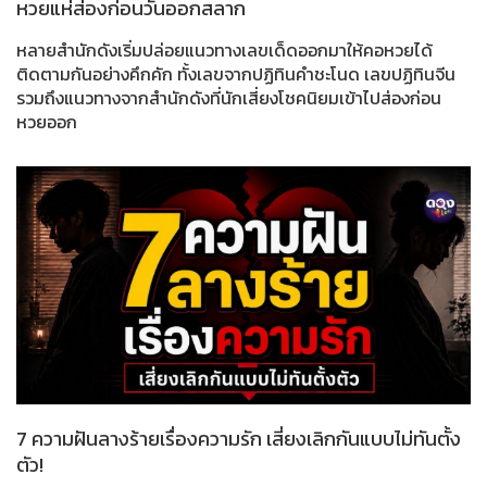
หวยแห่ส่องก่อนวันออกสลาก
หลายสำนักดังเริ่มปล่อยแนวทางเลขเด็ดออกมาให้คอหวยได้
ติดตามกันอย่างคึกคัก ทั้งเลขจากปฏิทินคำชะโนด เลขปฏิทินจีน
รวมถึงแนวทางจากสำนักดังที่นักเสี่ยงโชคนิยมเข้าไปส่องก่อน
หวยออก
7 ความฝันลางร้ายเรื่องความรัก เสี่ยงเลิกกันแบบไม่ทันตั้ง
ตัว!