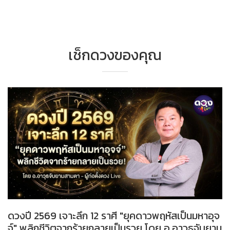
เช็กดวงของคุณ
ดวงปี 2569 เจาะลึก 12 ราศี "ยุคดาวพฤหัสเป็นมหาอุจ
จ์" พลิกชีวิตจากร้ายกลายเป็นรวย โดย อ.อาวุธจับยาม