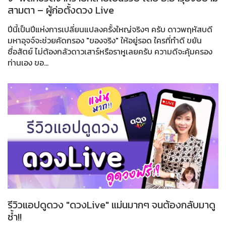
สามตา – ผู้ก่อตั้งดวง Live
ปีนี้เป็นปีแห่งการเปลี่ยนแปลงครั้งใหญ่จริงๆ ครับ ดาวพฤหัสบดี
มหาอุจจ์จะช่วยคัดกรอง "ของจริง" ให้อยู่รอด ใครที่ทำดี ขยัน
ซื่อสัตย์ ไม่ต้องกลัวดาวเสาร์หรือราหูเลยครับ ความดีจะคุ้มครอง
ท่านเอง ขอ...
รีวิวแอปดูดวง "ดวงLive" แม่นมากๆ จนต้องกลับมาดู
ซ้ำ!!