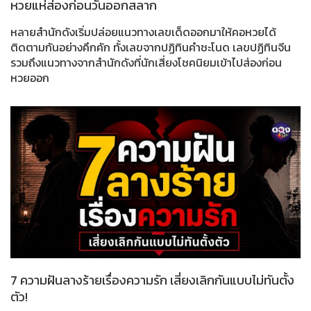
หวยแห่ส่องก่อนวันออกสลาก
หลายสำนักดังเริ่มปล่อยแนวทางเลขเด็ดออกมาให้คอหวยได้
ติดตามกันอย่างคึกคัก ทั้งเลขจากปฏิทินคำชะโนด เลขปฏิทินจีน
รวมถึงแนวทางจากสำนักดังที่นักเสี่ยงโชคนิยมเข้าไปส่องก่อน
หวยออก
7 ความฝันลางร้ายเรื่องความรัก เสี่ยงเลิกกันแบบไม่ทันตั้ง
ตัว!