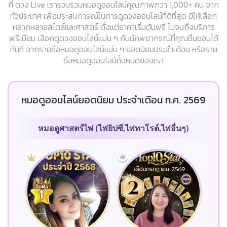
ที่ ดวง Live เรารวบรวมหมอดูออนไลน์คุณภาพกว่า 1,000+ คน จาก
ทั่วประเทศ เพื่อประสบการณ์ในการดูดวงออนไลน์ที่ดีที่สุด มีให้เลือก
หลากหลายสไตล์และศาสตร์ ตั้งแต่ราคาเริ่มต้นฟรี ไปจนถึงบริการ
พรีเมียม เลือกดูดวงออนไลน์แม่น ๆ กับนักพยากรณ์ที่คุณชื่นชอบได้
ทันที จากรายชื่อหมอดูออนไลน์แม่น ๆ ยอดนิยมประจำเดือน หรือราย
ชื่อหมอดูออนไลน์ทั้งหมดของเรา
หมอดูออนไลน์ยอดนิยม ประจำเดือน ก.ค. 2569
หมอดูศาสตร์ไพ่ (ไพ่ยิปซี,ไพ่ทาโรต์,ไพ่อื่นๆ)