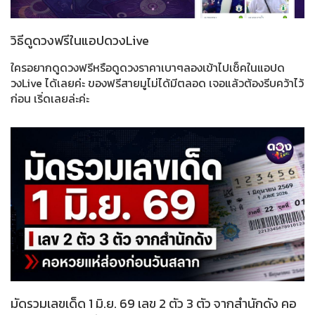
วิธีดูดวงฟรีในแอปดวงLive
ใครอยากดูดวงฟรีหรือดูดวงราคาเบาๆลองเข้าไปเช็คในแอปด
วงLive ได้เลยค่ะ ของฟรีสายมูไม่ได้มีตลอด เจอแล้วต้องรีบคว้าไว้
ก่อน เริ่ดเลยล่ะค่ะ
มัดรวมเลขเด็ด 1 มิ.ย. 69 เลข 2 ตัว 3 ตัว จากสำนักดัง คอ