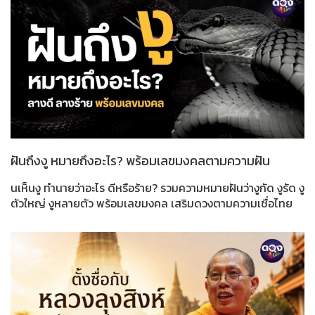
ฝันถึงงู หมายถึงอะไร? พร้อมเลขมงคลตามความฝัน
นเห็นงู ทำนายว่าอะไร ดีหรือร้าย? รวมความหมายฝันว่างูกัด งูรัด งู
ตัวใหญ่ งูหลายตัว พร้อมเลขมงคล เสริมดวงตามความเชื่อไทย