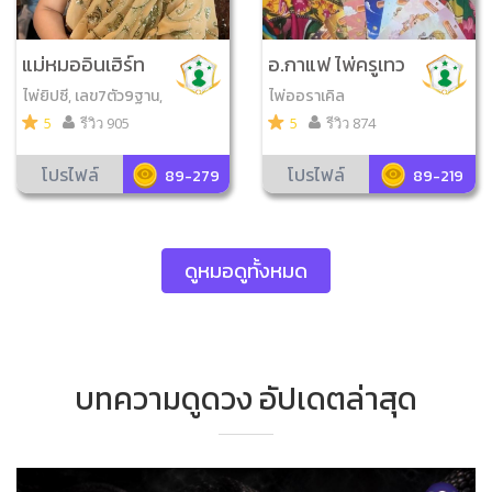
แม่หมออินเฮิร์ท
อ.กาแฟ ไพ่ครูเทว
า
ไพ่ยิปซี, เลข7ตัว9ฐาน,
ไพ่ออราเคิล
ไพ่ออราเคิล, ดูหินสี, ไ
5
รีวิว 905
5
รีวิว 874
พ่โชคดีมีสุข, ไพ่ความรั
ก, ไพ่ญาณ ณ โลก
โปรไฟล์
โปรไฟล์
89-279
89-219
ดูหมอดูทั้งหมด
บทความดูดวง อัปเดตล่าสุด