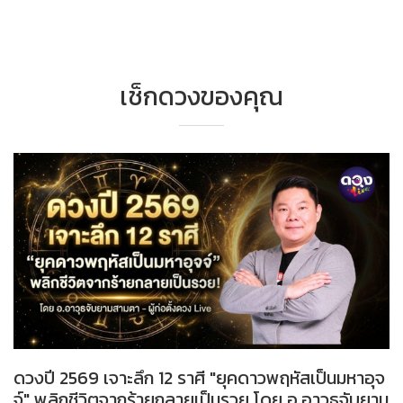
เช็กดวงของคุณ
ดวงปี 2569 เจาะลึก 12 ราศี "ยุคดาวพฤหัสเป็นมหาอุจ
จ์" พลิกชีวิตจากร้ายกลายเป็นรวย โดย อ.อาวุธจับยาม