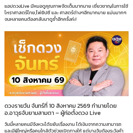
แอปดวงLive มีหมอดูคุณภาพจัดเต็มมากมาย เชี่ยวชาญในการใช้
โหราศาสตร์ไทย,ไพ่ยิปซี และ ศาสตร์ต่างๆอีกมากมาย แม่นมากๆ
จนหลายคนต้องกลับมาดูซ้ำอีกครั้งค่ะ!
ดวงรายวัน จันทร์ที่ 10 สิงหาคม 2569 ทำนายโดย
อ.อาวุธจับยามสามตา – ผู้ก่อตั้งดวง Live
วันนี้หลายคนมีจังหวะได้ขยับเรื่องงาน ได้เงินจากความสามารถ
และมีผู้ใหญ่หรือคนใกล้ตัวช่วยเปิดทางให้ แต่บางวันต้องระวังคำ