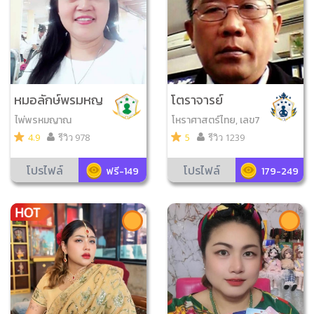
หมอลักษ์พรมหญ
โตราจารย์
าณ
ไพ่พรหมญาณ
โหราศาสตร์ไทย, เลข7
ตัว9ฐาน, มหาทักษา
4.9
รีวิว 978
5
รีวิว 1239
โปรไฟล์
โปรไฟล์
ฟรี-149
179-249