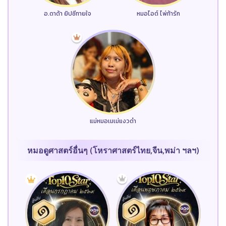
อ.ดาด้า ยิปซีทายใจ
หมอไอต์ ไพ่ท้ารัก
แม่หมอเมเม่แงวดำ
หมอดูศาสตร์อื่นๆ (โหราศาสตร์ไทย,จีน,พม่า ฯลฯ)