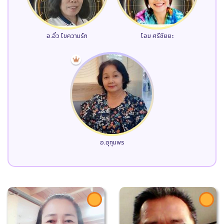
อ.อิ๋ว ไขความรัก
โอม ศรีชัยยะ
อ.อุทุมพร