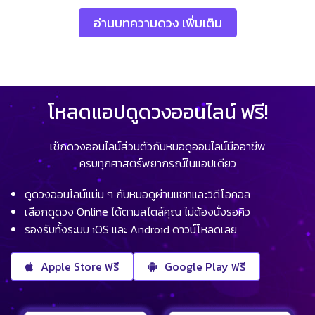
อ่านบทความดวง เพิ่มเติม
โหลดแอปดูดวงออนไลน์ ฟรี!
เช็กดวงออนไลน์ส่วนตัวกับหมอดูออนไลน์มืออาชีพ
ครบทุกศาสตร์พยากรณ์ในแอปเดียว
ดูดวงออนไลน์แม่น ๆ กับหมอดูผ่านแชทและวิดีโอคอล
เลือกดูดวง Online ได้ตามสไตล์คุณ ไม่ต้องนั่งรอคิว
รองรับทั้งระบบ iOS และ Android ดาวน์โหลดเลย
Apple Store ฟรี
Google Play ฟรี