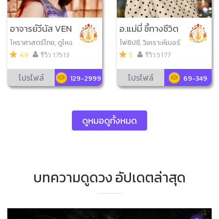
อาจารย์วีนัส VEN
อ.แม่มี่ ชี้ทางชีวิต
US
โหราศาสตร์ไทย, ดูโหง
ไพ่ยิปซี, วิเคราะห์เบอร์
วเฮ้ง, วิเคราะห์เบอร์มือ
มือถือ, ไพ่ออราเคิล, ไพ่
4.9
รีวิว 17513
5
รีวิว 5177
ถือ, จับยามสามตา, ดูฤ
โชคดีมีสุข, ไพ่ความรัก
กษ์มงคล, ดูเลขมงคล,
โปรไฟล์
โปรไฟล์
129-2999
69-349
ไพ่ความรัก, สิบลัคนา, ไ
พ่ตรีโลกา, ยามพรายก
ระซิบ, โหรทายหนู
ดูหมอดูทั้งหมด
บทความดูดวง อัปเดตล่าสุด