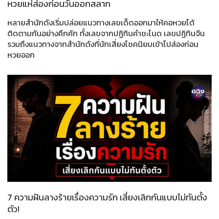
หวยแห่ส่องก่อนวันออกสลาก
หลายสำนักดังเริ่มปล่อยแนวทางเลขเด็ดออกมาให้คอหวยได้
ติดตามกันอย่างคึกคัก ทั้งเลขจากปฏิทินคำชะโนด เลขปฏิทินจีน
รวมถึงแนวทางจากสำนักดังที่นักเสี่ยงโชคนิยมเข้าไปส่องก่อน
หวยออก
7 ความฝันลางร้ายเรื่องความรัก เสี่ยงเลิกกันแบบไม่ทันตั้ง
ตัว!