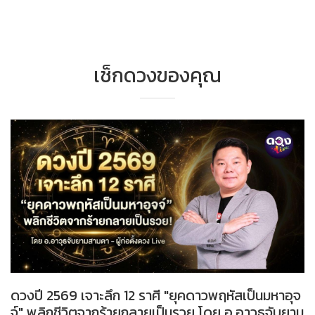
เช็กดวงของคุณ
ดวงปี 2569 เจาะลึก 12 ราศี "ยุคดาวพฤหัสเป็นมหาอุจ
จ์" พลิกชีวิตจากร้ายกลายเป็นรวย โดย อ.อาวุธจับยาม