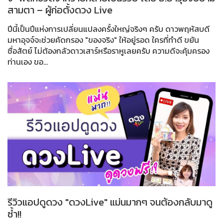
สามตา – ผู้ก่อตั้งดวง Live
ปีนี้เป็นปีแห่งการเปลี่ยนแปลงครั้งใหญ่จริงๆ ครับ ดาวพฤหัสบดี
มหาอุจจ์จะช่วยคัดกรอง "ของจริง" ให้อยู่รอด ใครที่ทำดี ขยัน
ซื่อสัตย์ ไม่ต้องกลัวดาวเสาร์หรือราหูเลยครับ ความดีจะคุ้มครอง
ท่านเอง ขอ...
รีวิวแอปดูดวง "ดวงLive" แม่นมากๆ จนต้องกลับมาดู
ซ้ำ!!