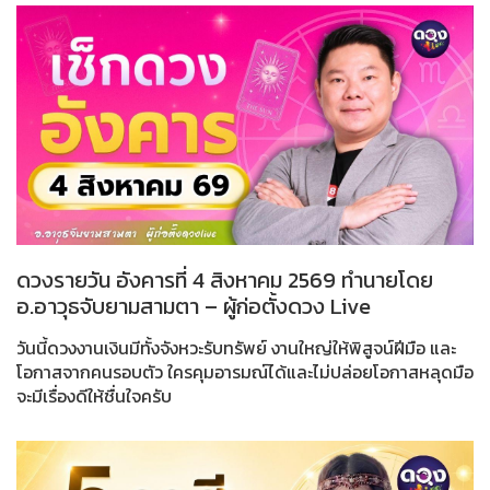
ดวงรายวัน อังคารที่ 4 สิงหาคม 2569 ทำนายโดย
อ.อาวุธจับยามสามตา – ผู้ก่อตั้งดวง Live
วันนี้ดวงงานเงินมีทั้งจังหวะรับทรัพย์ งานใหญ่ให้พิสูจน์ฝีมือ และ
โอกาสจากคนรอบตัว ใครคุมอารมณ์ได้และไม่ปล่อยโอกาสหลุดมือ
จะมีเรื่องดีให้ชื่นใจครับ