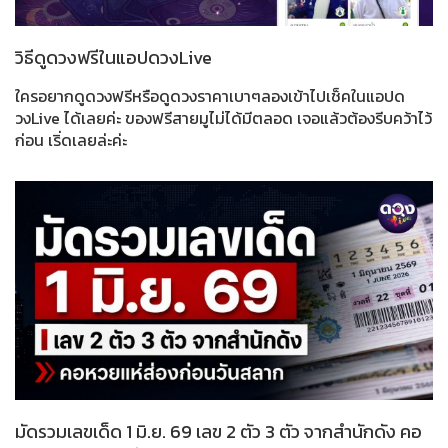
วิธีดูดวงฟรีในแอปดวงLive
ใครอยากดูดวงฟรีหรือดูดวงราคาเบาๆลองเข้าไปเช็คในแอปด
วงLive ได้เลยค่ะ ของฟรีสายมูไม่ได้มีตลอด เจอแล้วต้องรีบคว้าไว้
ก่อน เริ่ดเลยล่ะค่ะ
มัดรวมเลขเด็ด 1 มิ.ย. 69 เลข 2 ตัว 3 ตัว จากสำนักดัง คอ