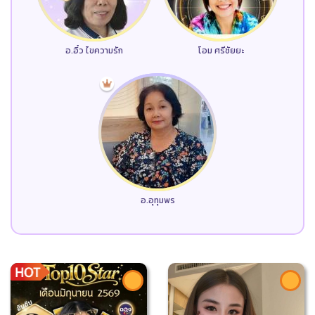
อ.อิ๋ว ไขความรัก
โอม ศรีชัยยะ
อ.อุทุมพร