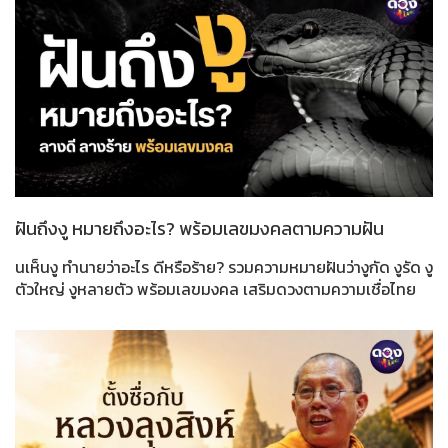
ฝันถึงงู หมายถึงอะไร? พร้อมเลขมงคลตามความฝัน
นเห็นงู ทำนายว่าอะไร ดีหรือร้าย? รวมความหมายฝันว่างูกัด งูรัด งู
ตัวใหญ่ งูหลายตัว พร้อมเลขมงคล เสริมดวงตามความเชื่อไทย