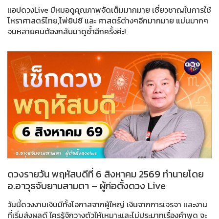
แอปดวงLive มีหมอดูคุณภาพจัดเต็มมากมาย เชี่ยวชาญในการใช้
โหราศาสตร์ไทย,ไพ่ยิปซี และ ศาสตร์ต่างๆอีกมากมาย แม่นมากๆ
จนหลายคนต้องกลับมาดูซ้ำอีกครั้งค่ะ!
ดวงรายวัน พฤหัสบดีที่ 6 สิงหาคม 2569 ทำนายโดย
อ.อาวุธจับยามสามตา – ผู้ก่อตั้งดวง Live
วันนี้ดวงงานเงินมีทั้งโอกาสจากผู้ใหญ่ เงินจากการเจรจา และงาน
ที่เริ่มส่งผลดี ใครรู้จักวางตัวให้เหมาะและไม่ประมาทเรื่องคำพูด จะ