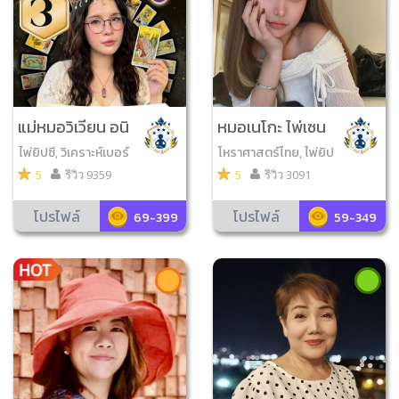
แม่หมอวิเวียน อนิ
หมอเนโกะ ไพ่เซน
นทิตา
ส์สัมผัส
ไพ่ยิปซี, วิเคราะห์เบอร์
โหราศาสตร์ไทย, ไพ่ยิป
มือถือ, ไพ่ออราเคิล, ไพ่
ซี, วิเคราะห์เบอร์มือถือ,
5
รีวิว 9359
5
รีวิว 3091
เลอนอร์มองด์, ไพ่โชค
ไพ่ออราเคิล, โหราศาส
ดีมีสุข, ดูฤกษ์มงคล, ดูเ
ตร์จีน, ดูเลขมงคล, ตั้ง
โปรไฟล์
โปรไฟล์
69-399
59-349
ลขมงคล, ไพ่ความรัก,
ชื่อมงคล
ตั้งชื่อมงคล, ไพ่ญาณ
ณ โลก