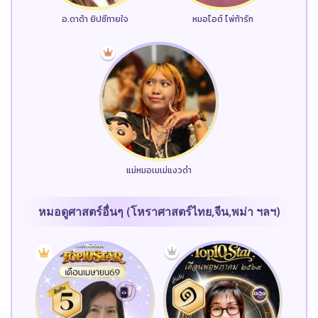
อ.ดาด้า ยิปซีทายใจ
หมอไอต์ ไพ่ท้ารัก
แม่หมอเมเม่แงวดำ
หมอดูศาสตร์อื่นๆ (โหราศาสตร์ไทย,จีน,พม่า ฯลฯ)